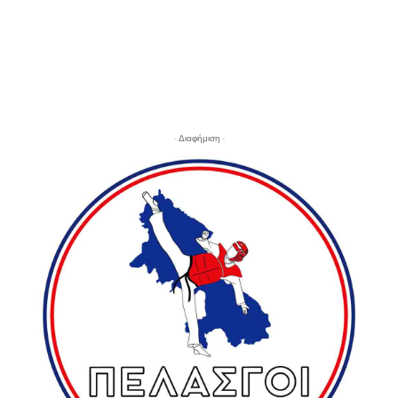
- Διαφήμιση -