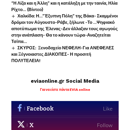
“Η Λίζα και η Άλλη” και η κατάληξη με την ταινία, Ηλία
Ρίχτο… (Βίντεο)
Χαλκίδα: Η…”Έξυπνη Πόλη” της Βάκα- Σκαμμένοι
δρόμοι τον Αύγουστο-Ράβε, ξήλωνε -Το …Ψηφιακό
αποτύπωμα της Έλενας-Δεν άλλαξαν τους αγωγούς
στην ανάπλαση- Θα το κάνουν τώρα-Αναζητείται
Τσίπα…
ΣΚΥΡΟΣ: Ξενοδοχείο ΝΕΦΕΛΗ-Για ΑΝΕΦΕΛΕΣ
και Ξέγνοιαστες ΔΙΑΚΟΠΕΣ- Η προσιτή
ΠΟΛΥΤΕΛΕΙΑ!
eviaonline.gr Social Media
Για να είστε πάντα EVIA online
Facebook
Like
X
Follow