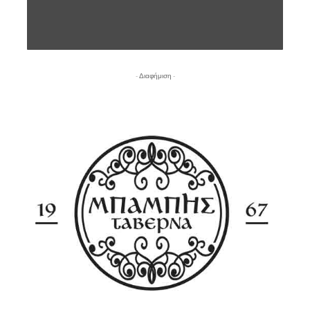
- Διαφήμιση -