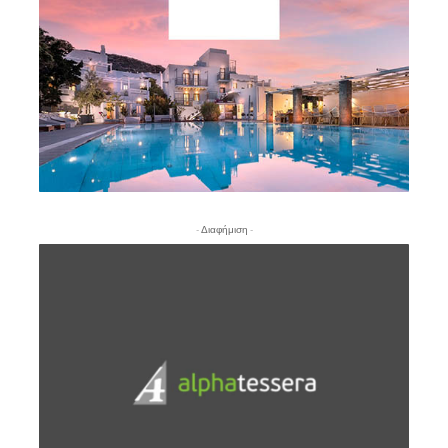
- Διαφήμιση -