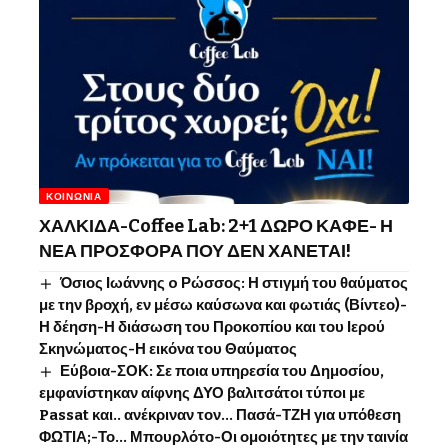
ΚΟΙΝΩΝΊΑ
ΧΑΛΚΙΔΑ-Coffee Lab: 2+1 ΔΩΡΟ ΚΑΦΕ- Η
ΝΕΑ ΠΡΟΣΦΟΡΑ ΠΟΥ ΔΕΝ ΧΑΝΕΤΑΙ!
Όσιος Ιωάννης o Ρώσσος: Η στιγμή του θαύματος
με την βροχή, εν μέσω καύσωνα και φωτιάς (Βίντεο)-
Η δέηση-Η διάσωση του Προκοπίου και του Ιερού
Σκηνώματος-Η εικόνα του Θαύματος
Εύβοια-ΣΟΚ: Σε ποια υπηρεσία του Δημοσίου,
εμφανίστηκαν αίφνης ΔΥΟ βαλιτσάτοι τύποι με
Passat και.. ανέκριναν τον… Πασά-ΤΖΗ για υπόθεση
ΦΩΤΙΑ;-Το… Μπουρλότο-Οι ομοιότητες με την ταινία