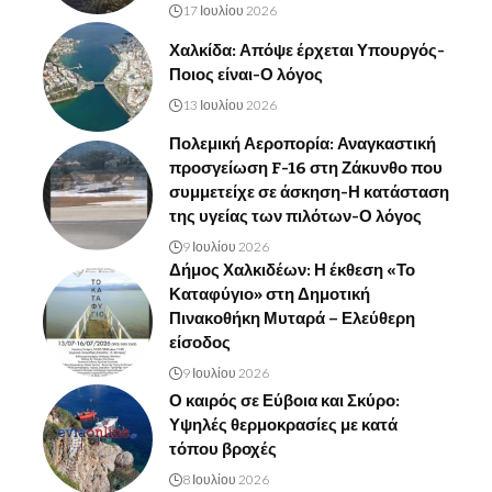
17 Ιουλίου 2026
Χαλκίδα: Απόψε έρχεται Υπουργός-
Ποιος είναι-Ο λόγος
13 Ιουλίου 2026
Πολεμική Αεροπορία: Αναγκαστική
προσγείωση F-16 στη Ζάκυνθο που
συμμετείχε σε άσκηση-Η κατάσταση
της υγείας των πιλότων-Ο λόγος
9 Ιουλίου 2026
Δήμος Χαλκιδέων: Η έκθεση «Το
Καταφύγιο» στη Δημοτική
Πινακοθήκη Μυταρά – Ελεύθερη
είσοδος
9 Ιουλίου 2026
Ο καιρός σε Εύβοια και Σκύρο:
Υψηλές θερμοκρασίες με κατά
τόπου βροχές
8 Ιουλίου 2026