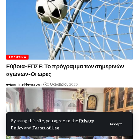
ΑΘΛΗΤΙΚΆ
Εύβοια-ΕΠΣΕ: Το πρόγραμμα των σημερινών
αγώνων-Οι ώρες
eviaonline Newsroom
5 Οκτωβρίου 2025
By using this site, you agree to the
Privacy
Accept
Policy
and
Terms of Use
.