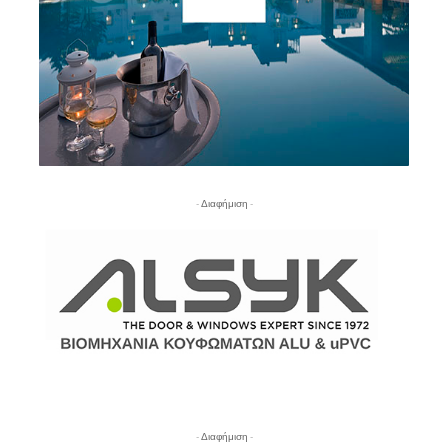
- Διαφήμιση -
- Διαφήμιση -