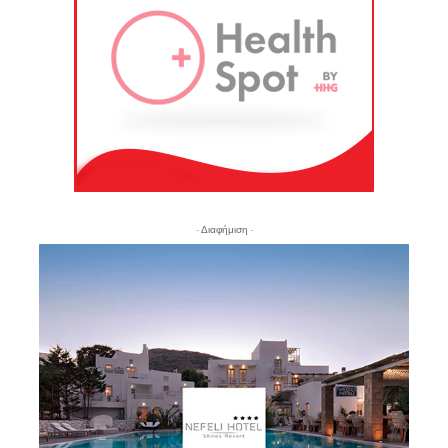
- Διαφήμιση -