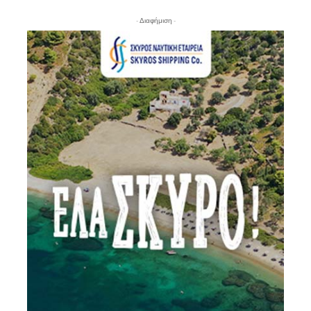
- Διαφήμιση -