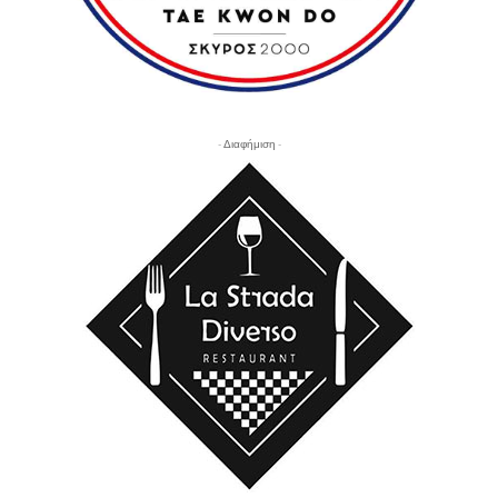
- Διαφήμιση -