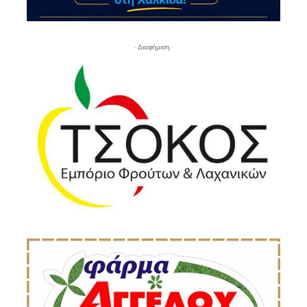
- Διαφήμιση -