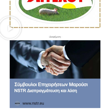
- Διαφήμιση -