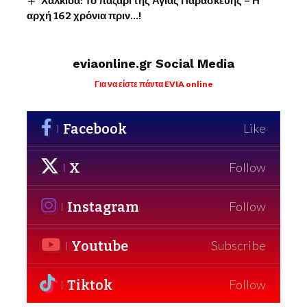
Χαλκίδα: Το παζάρι της Αγίας Παρασκευής – Η
αρχή 162 χρόνια πριν…!
eviaonline.gr Social Media
Για να είστε πάντα EVIA online
Facebook
Like
X
Follow
Instagram
Follow
Youtube
Subscribe
Tiktok
Follow