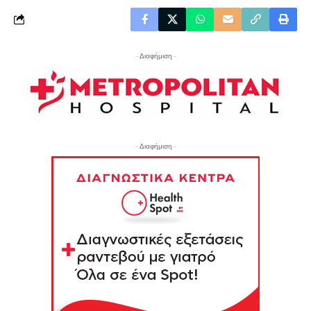
- Διαφήμιση -
- Διαφήμιση -