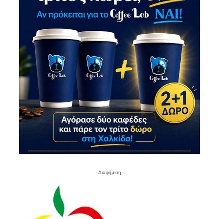
- Διαφήμιση -