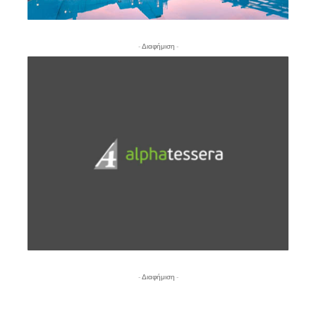
- Διαφήμιση -
- Διαφήμιση -