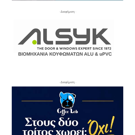
- Διαφήμιση -
- Διαφήμιση -