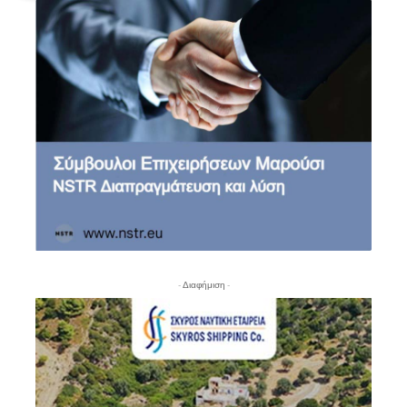
- Διαφήμιση -