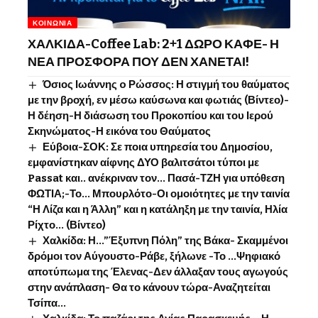
ΚΟΙΝΩΝΊΑ
ΧΑΛΚΙΔΑ-Coffee Lab: 2+1 ΔΩΡΟ ΚΑΦΕ- Η
ΝΕΑ ΠΡΟΣΦΟΡΑ ΠΟΥ ΔΕΝ ΧΑΝΕΤΑΙ!
Όσιος Ιωάννης o Ρώσσος: Η στιγμή του θαύματος
με την βροχή, εν μέσω καύσωνα και φωτιάς (Βίντεο)-
Η δέηση-Η διάσωση του Προκοπίου και του Ιερού
Σκηνώματος-Η εικόνα του Θαύματος
Εύβοια-ΣΟΚ: Σε ποια υπηρεσία του Δημοσίου,
εμφανίστηκαν αίφνης ΔΥΟ βαλιτσάτοι τύποι με
Passat και.. ανέκριναν τον… Πασά-ΤΖΗ για υπόθεση
ΦΩΤΙΑ;-Το… Μπουρλότο-Οι ομοιότητες με την ταινία
“Η Λίζα και η Άλλη” και η κατάληξη με την ταινία, Ηλία
Ρίχτο… (Βίντεο)
Χαλκίδα: Η…”Έξυπνη Πόλη” της Βάκα- Σκαμμένοι
δρόμοι τον Αύγουστο-Ράβε, ξήλωνε -Το …Ψηφιακό
αποτύπωμα της Έλενας-Δεν άλλαξαν τους αγωγούς
στην ανάπλαση- Θα το κάνουν τώρα-Αναζητείται
Τσίπα…