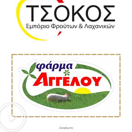
- Διαφήμιση -