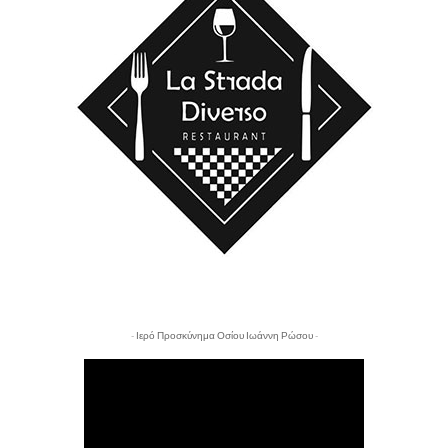
- Ιερό Προσκύνημα Οσίου Ιωάννη Ρώσου -