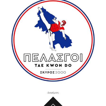
- Διαφήμιση -