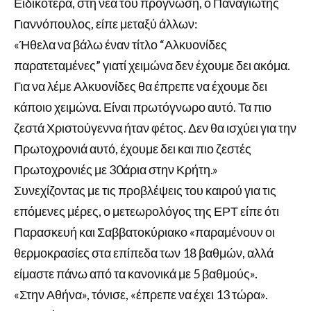
Ειδικότερα, στη νέα του πρόγνωση, ο Παναγιώτης
Γιαννόπουλος, είπε μεταξύ άλλων:
«Ήθελα να βάλω έναν τίτλο “Αλκυονίδες
παρατεταμένες” γιατί χειμώνα δεν έχουμε δει ακόμα.
Για να λέμε Αλκυονίδες θα έπρεπε να έχουμε δει
κάποιο χειμώνα. Είναι πρωτόγνωρο αυτό. Τα πιο
ζεστά Χριστούγεννα ήταν φέτος. Δεν θα ισχύει για την
Πρωτοχρονιά αυτό, έχουμε δει και πιο ζεστές
Πρωτοχρονιές με 30άρια στην Κρήτη.»
Συνεχίζοντας με τις προβλέψεις του καιρού για τις
επόμενες μέρες, ο μετεωρολόγος της ΕΡΤ είπε ότι
Παρασκευή και Σαββατοκύριακο «παραμένουν οι
θερμοκρασίες στα επίπεδα των 18 βαθμών, αλλά
είμαστε πάνω από τα κανονικά με 5 βαθμούς».
«Στην Αθήνα», τόνισε, «έπρεπε να έχει 13 τώρα».