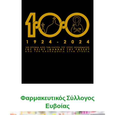
Φαρμακευτικός Σύλλογος
Ευβοίας