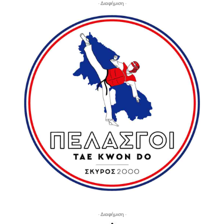
- Διαφήμιση -
- Διαφήμιση -