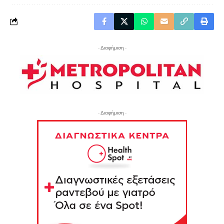
- Διαφήμιση -
- Διαφήμιση -