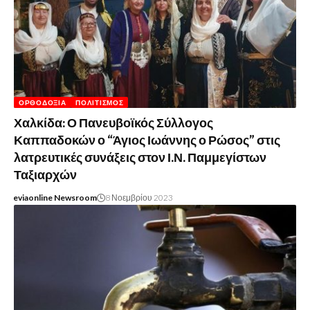
ΟΡΘΟΔΟΞΊΑ
ΠΟΛΙΤΙΣΜΌΣ
Χαλκίδα: Ο Πανευβοϊκός Σύλλογος
Καππαδοκών ο “Άγιος Ιωάννης ο Ρώσος” στις
λατρευτικές συνάξεις στον Ι.Ν. Παμμεγίστων
Ταξιαρχών
eviaonline Newsroom
8 Νοεμβρίου 2023