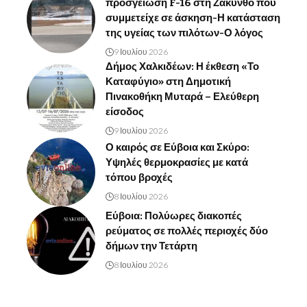
προσγείωση F-16 στη Ζάκυνθο που
συμμετείχε σε άσκηση-Η κατάσταση
της υγείας των πιλότων-Ο λόγος
9 Ιουλίου 2026
Δήμος Χαλκιδέων: Η έκθεση «Το
Καταφύγιο» στη Δημοτική
Πινακοθήκη Μυταρά – Ελεύθερη
είσοδος
9 Ιουλίου 2026
Ο καιρός σε Εύβοια και Σκύρο:
Υψηλές θερμοκρασίες με κατά
τόπου βροχές
8 Ιουλίου 2026
Εύβοια: Πολύωρες διακοπές
ρεύματος σε πολλές περιοχές δύο
δήμων την Τετάρτη
8 Ιουλίου 2026