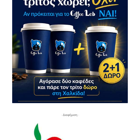
- Διαφήμιση -