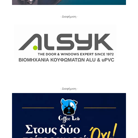
- Διαφήμιση -
- Διαφήμιση -