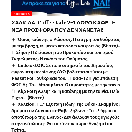
ΚΟΙΝΩΝΊΑ
ΧΑΛΚΙΔΑ-Coffee Lab: 2+1 ΔΩΡΟ ΚΑΦΕ- Η
ΝΕΑ ΠΡΟΣΦΟΡΑ ΠΟΥ ΔΕΝ ΧΑΝΕΤΑΙ!
Όσιος Ιωάννης o Ρώσσος: Η στιγμή του θαύματος
με την βροχή, εν μέσω καύσωνα και φωτιάς (Βίντεο)-
Η δέηση-Η διάσωση του Προκοπίου και του Ιερού
Σκηνώματος-Η εικόνα του Θαύματος
Εύβοια-ΣΟΚ: Σε ποια υπηρεσία του Δημοσίου,
εμφανίστηκαν αίφνης ΔΥΟ βαλιτσάτοι τύποι με
Passat και.. ανέκριναν τον… Πασά-ΤΖΗ για υπόθεση
ΦΩΤΙΑ;-Το… Μπουρλότο-Οι ομοιότητες με την ταινία
“Η Λίζα και η Άλλη” και η κατάληξη με την ταινία, Ηλία
Ρίχτο… (Βίντεο)
Χαλκίδα: Η…”Έξυπνη Πόλη” της Βάκα- Σκαμμένοι
δρόμοι τον Αύγουστο-Ράβε, ξήλωνε -Το …Ψηφιακό
αποτύπωμα της Έλενας-Δεν άλλαξαν τους αγωγούς
στην ανάπλαση- Θα το κάνουν τώρα-Αναζητείται
Τσίπα…