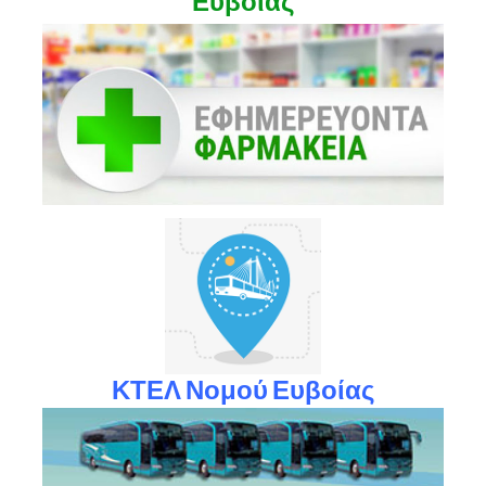
Ευβοίας
ΚΤΕΛ Νομού Ευβοίας