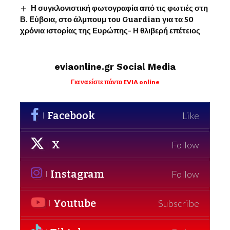
Η συγκλονιστική φωτογραφία από τις φωτιές στη
Β. Εύβοια, στο άλμπουμ του Guardian για τα 50
χρόνια ιστορίας της Ευρώπης- Η θλιβερή επέτειος
eviaonline.gr Social Media
Για να είστε πάντα EVIA online
Facebook
Like
X
Follow
Instagram
Follow
Youtube
Subscribe