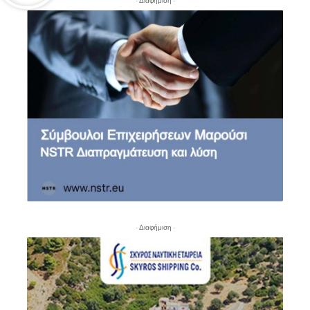
- Διαφήμιση -
- Διαφήμιση -