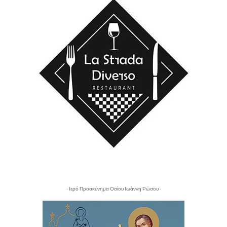
- Ιερό Προσκύνημα Οσίου Ιωάννη Ρώσου -