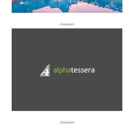
- Διαφήμιση -
- Διαφήμιση -