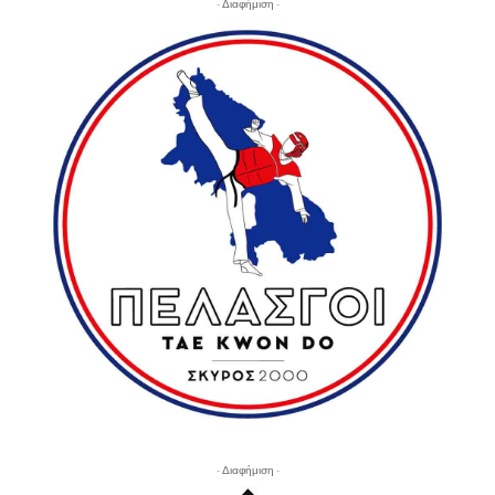
- Διαφήμιση -
- Διαφήμιση -