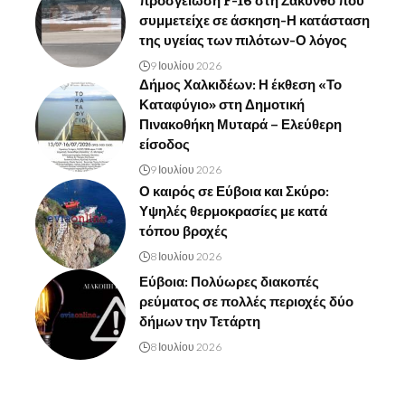
προσγείωση F-16 στη Ζάκυνθο που
συμμετείχε σε άσκηση-Η κατάσταση
της υγείας των πιλότων-Ο λόγος
9 Ιουλίου 2026
Δήμος Χαλκιδέων: Η έκθεση «Το
Καταφύγιο» στη Δημοτική
Πινακοθήκη Μυταρά – Ελεύθερη
είσοδος
9 Ιουλίου 2026
Ο καιρός σε Εύβοια και Σκύρο:
Υψηλές θερμοκρασίες με κατά
τόπου βροχές
8 Ιουλίου 2026
Εύβοια: Πολύωρες διακοπές
ρεύματος σε πολλές περιοχές δύο
δήμων την Τετάρτη
8 Ιουλίου 2026