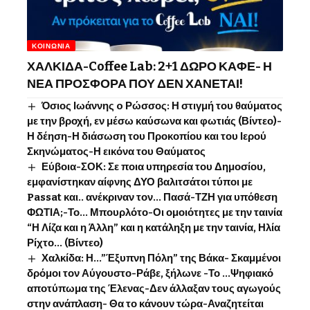
ΚΟΙΝΩΝΊΑ
ΧΑΛΚΙΔΑ-Coffee Lab: 2+1 ΔΩΡΟ ΚΑΦΕ- Η
ΝΕΑ ΠΡΟΣΦΟΡΑ ΠΟΥ ΔΕΝ ΧΑΝΕΤΑΙ!
Όσιος Ιωάννης o Ρώσσος: Η στιγμή του θαύματος
με την βροχή, εν μέσω καύσωνα και φωτιάς (Βίντεο)-
Η δέηση-Η διάσωση του Προκοπίου και του Ιερού
Σκηνώματος-Η εικόνα του Θαύματος
Εύβοια-ΣΟΚ: Σε ποια υπηρεσία του Δημοσίου,
εμφανίστηκαν αίφνης ΔΥΟ βαλιτσάτοι τύποι με
Passat και.. ανέκριναν τον… Πασά-ΤΖΗ για υπόθεση
ΦΩΤΙΑ;-Το… Μπουρλότο-Οι ομοιότητες με την ταινία
“Η Λίζα και η Άλλη” και η κατάληξη με την ταινία, Ηλία
Ρίχτο… (Βίντεο)
Χαλκίδα: Η…”Έξυπνη Πόλη” της Βάκα- Σκαμμένοι
δρόμοι τον Αύγουστο-Ράβε, ξήλωνε -Το …Ψηφιακό
αποτύπωμα της Έλενας-Δεν άλλαξαν τους αγωγούς
στην ανάπλαση- Θα το κάνουν τώρα-Αναζητείται