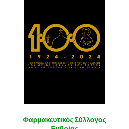
Φαρμακευτικός Σύλλογος
Ευβοίας