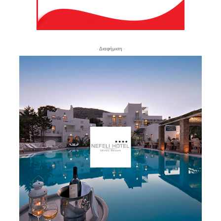
- Διαφήμιση -