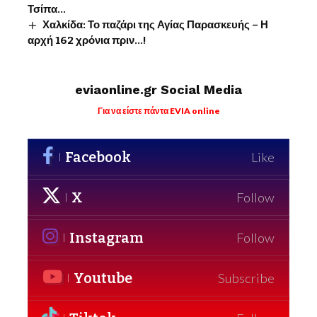
Τσίπα…
Χαλκίδα: Το παζάρι της Αγίας Παρασκευής – Η
αρχή 162 χρόνια πριν…!
eviaonline.gr Social Media
Για να είστε πάντα EVIA online
Facebook
Like
X
Follow
Instagram
Follow
Youtube
Subscribe