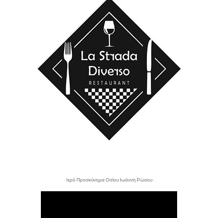
- Ιερό Προσκύνημα Οσίου Ιωάννη Ρώσου -