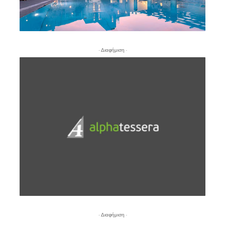
- Διαφήμιση -
- Διαφήμιση -