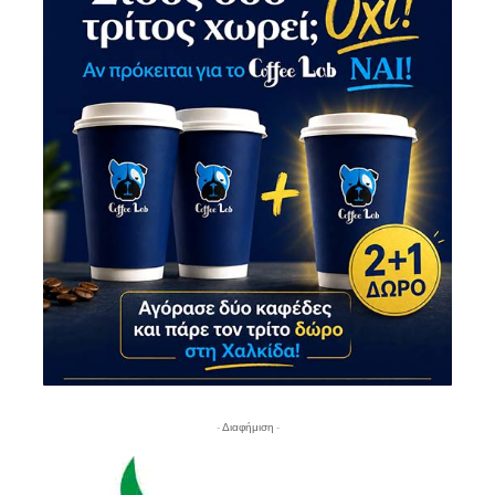
- Διαφήμιση -