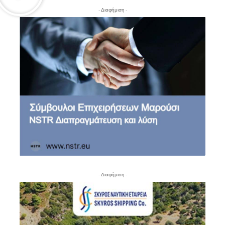
- Διαφήμιση -
- Διαφήμιση -