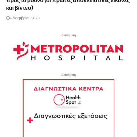
προς το βουνό (οι πρώτες αποκλειστικές εικόνες
και βίντεο)
4 Νοεμβρίου 2023
- Διαφήμιση -
- Διαφήμιση -