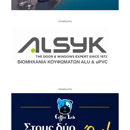
- Διαφήμιση -
- Διαφήμιση -