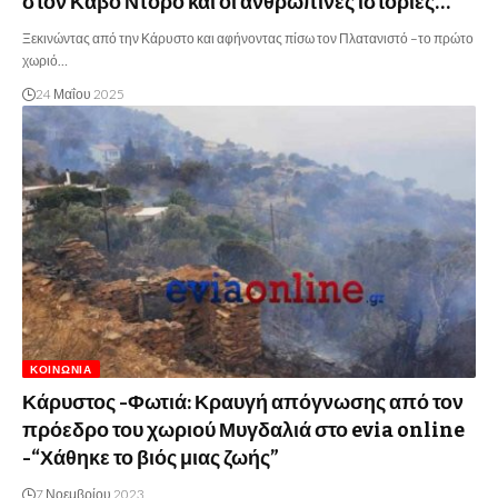
στον Κάβο Ντόρο και οι ανθρώπινες ιστορίες…
Ξεκινώντας από την Κάρυστο και αφήνοντας πίσω τον Πλατανιστό –το πρώτο
χωριό…
24 Μαΐου 2025
ΚΟΙΝΩΝΊΑ
Κάρυστος -Φωτιά: Κραυγή απόγνωσης από τον
πρόεδρο του χωριού Μυγδαλιά στο evia online
-“Χάθηκε το βιός μιας ζωής”
7 Νοεμβρίου 2023