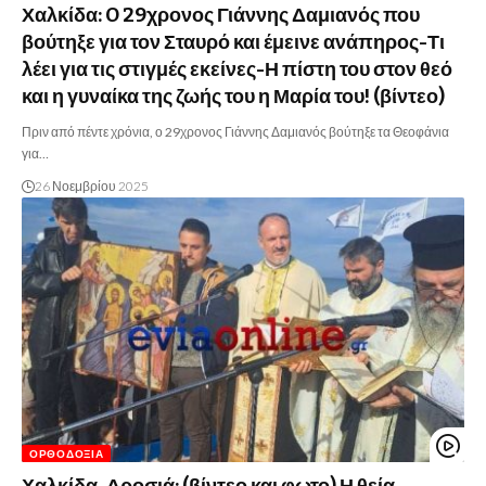
Χαλκίδα: O 29χρονος Γιάννης Δαμιανός που
βούτηξε για τον Σταυρό και έμεινε ανάπηρος-Τι
λέει για τις στιγμές εκείνες-Η πίστη του στον θεό
και η γυναίκα της ζωής του η Μαρία του! (βίντεο)
Πριν από πέντε χρόνια, ο 29χρονος Γιάννης Δαμιανός βούτηξε τα Θεοφάνια
για…
26 Νοεμβρίου 2025
ΟΡΘΟΔΟΞΊΑ