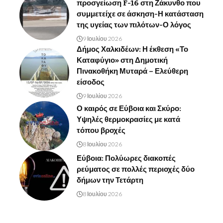
προσγείωση F-16 στη Ζάκυνθο που
συμμετείχε σε άσκηση-Η κατάσταση
της υγείας των πιλότων-Ο λόγος
9 Ιουλίου 2026
Δήμος Χαλκιδέων: Η έκθεση «Το
Καταφύγιο» στη Δημοτική
Πινακοθήκη Μυταρά – Ελεύθερη
είσοδος
9 Ιουλίου 2026
Ο καιρός σε Εύβοια και Σκύρο:
Υψηλές θερμοκρασίες με κατά
τόπου βροχές
8 Ιουλίου 2026
Εύβοια: Πολύωρες διακοπές
ρεύματος σε πολλές περιοχές δύο
δήμων την Τετάρτη
8 Ιουλίου 2026