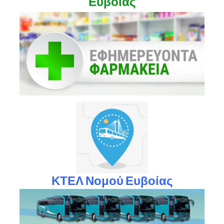
Ευβοίας
ΚΤΕΛ Νομού Ευβοίας