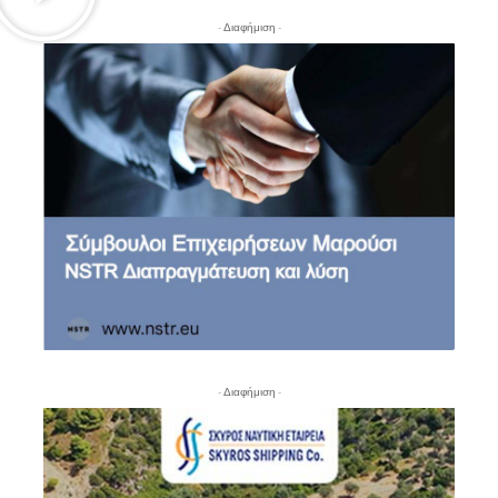
- Διαφήμιση -
- Διαφήμιση -