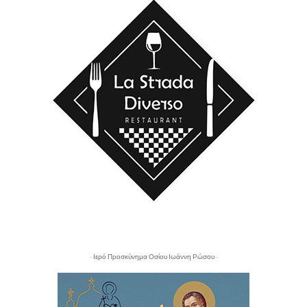
- Ιερό Προσκύνημα Οσίου Ιωάννη Ρώσου -