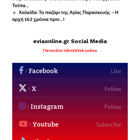
Τσίπα…
Χαλκίδα: Το παζάρι της Αγίας Παρασκευής – Η
αρχή 162 χρόνια πριν…!
eviaonline.gr Social Media
Για να είστε πάντα EVIA online
Facebook
Like
X
Follow
Instagram
Follow
Youtube
Subscribe