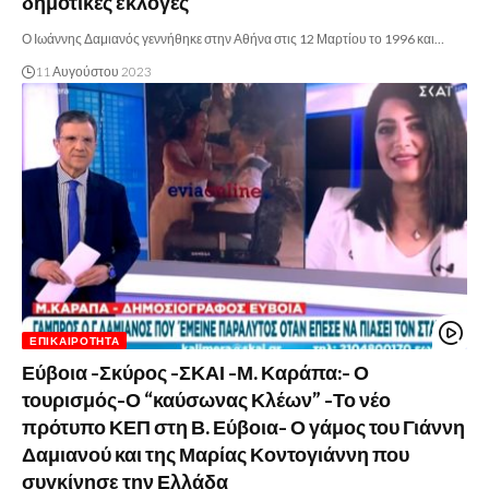
δημοτικές εκλογές
Ο Ιωάννης Δαμιανός γεννήθηκε στην Αθήνα στις 12 Μαρτίου το 1996 και…
11 Αυγούστου 2023
ΕΠΙΚΑΙΡΌΤΗΤΑ
Εύβοια -Σκύρος -ΣΚΑΙ -Μ. Καράπα:- Ο
τουρισμός-Ο “καύσωνας Κλέων” -Το νέο
πρότυπο ΚΕΠ στη Β. Εύβοια- Ο γάμος του Γιάννη
Δαμιανού και της Μαρίας Κοντογιάννη που
συγκίνησε την Ελλάδα