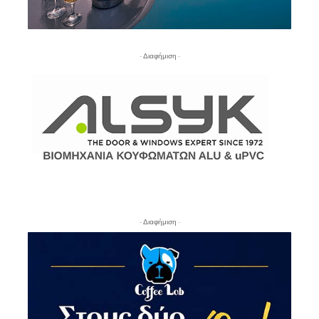
- Διαφήμιση -
- Διαφήμιση -