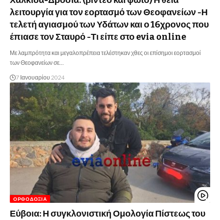
Χαλκίδα-Δροσιά: (βίντεο και φωτο) Η θεία
λειτουργία για τον εορτασμό των Θεοφανείων -Η
τελετή αγιασμού των Υδάτων και ο 16χρονος που
έπιασε τον Σταυρό -Τι είπε στο evia online
Με λαμπρότητα και μεγαλοπρέπεια τελέστηκαν χθες οι επίσημοι εορτασμοί
των Θεοφανείων σε…
7 Ιανουαρίου 2024
ΟΡΘΟΔΟΞΊΑ
Εύβοια: Η συγκλονιστική Ομολογία Πίστεως του