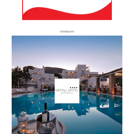
- Διαφήμιση -