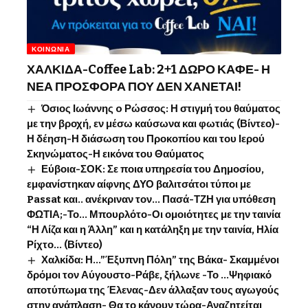
ΚΟΙΝΩΝΊΑ
ΧΑΛΚΙΔΑ-Coffee Lab: 2+1 ΔΩΡΟ ΚΑΦΕ- Η
ΝΕΑ ΠΡΟΣΦΟΡΑ ΠΟΥ ΔΕΝ ΧΑΝΕΤΑΙ!
Όσιος Ιωάννης o Ρώσσος: Η στιγμή του θαύματος
με την βροχή, εν μέσω καύσωνα και φωτιάς (Βίντεο)-
Η δέηση-Η διάσωση του Προκοπίου και του Ιερού
Σκηνώματος-Η εικόνα του Θαύματος
Εύβοια-ΣΟΚ: Σε ποια υπηρεσία του Δημοσίου,
εμφανίστηκαν αίφνης ΔΥΟ βαλιτσάτοι τύποι με
Passat και.. ανέκριναν τον… Πασά-ΤΖΗ για υπόθεση
ΦΩΤΙΑ;-Το… Μπουρλότο-Οι ομοιότητες με την ταινία
“Η Λίζα και η Άλλη” και η κατάληξη με την ταινία, Ηλία
Ρίχτο… (Βίντεο)
Χαλκίδα: Η…”Έξυπνη Πόλη” της Βάκα- Σκαμμένοι
δρόμοι τον Αύγουστο-Ράβε, ξήλωνε -Το …Ψηφιακό
αποτύπωμα της Έλενας-Δεν άλλαξαν τους αγωγούς
στην ανάπλαση- Θα το κάνουν τώρα-Αναζητείται