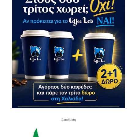
- Διαφήμιση -