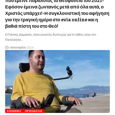
που έμεινε παράλυτος τα Θεοφάνεια του 2021-
Εφόσον έμεινα ζωντανός μετά από όλα αυτά, ο
Χριστός υπάρχει!-Η συγκλονιστική του αφήγηση
για την τραγική ημέρα στο evia online και η
βαθιά πίστη του στο Θεό!
Ο Γιάννης Δαμιανός, έγινε γνωστός δυστυχώς για το λάθος λόγο στο
Πανελλήνιο…
6 Ιανουαρίου 2026
ΚΟΙΝΩΝΊΑ
ΟΡΘΟΔΟΞΊΑ