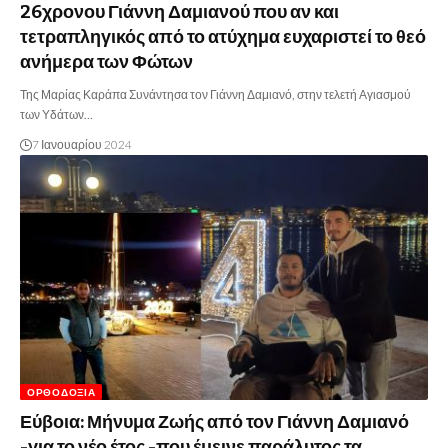
26χρονου Γιάννη Δαμιανού που αν και
τετραπληγικός από το ατύχημα ευχαριστεί το θεό
ανήμερα των Φώτων
Της Μαρίας Καράπα Συνάντησα τον Γιάννη Δαμιανό, στην τελετή Αγιασμού
των Υδάτων…
7 Ιανουαρίου 2024
ΟΡΘΟΔΟΞΊΑ
Εύβοια: Μήνυμα Ζωής από τον Γιάννη Δαμιανό
-για το νέο έτος -που έμεινε παράλυτος τα