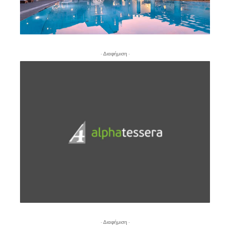
- Διαφήμιση -
- Διαφήμιση -