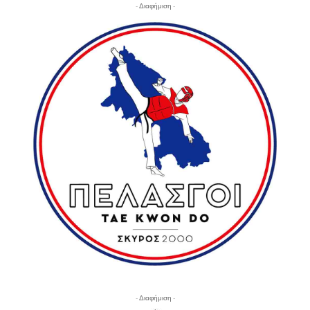
- Διαφήμιση -
- Διαφήμιση -