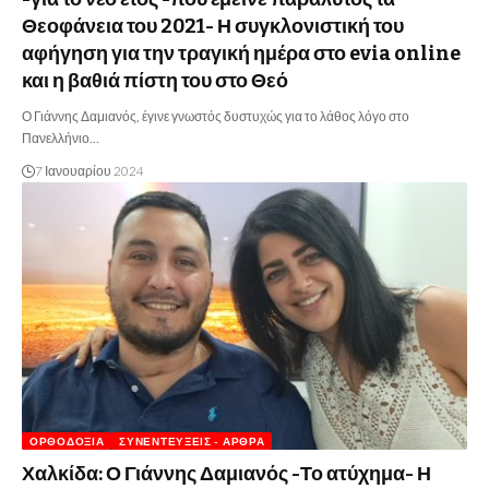
Θεοφάνεια του 2021- Η συγκλονιστική του
αφήγηση για την τραγική ημέρα στο evia online
και η βαθιά πίστη του στο Θεό
Ο Γιάννης Δαμιανός, έγινε γνωστός δυστυχώς για το λάθος λόγο στο
Πανελλήνιο…
7 Ιανουαρίου 2024
ΟΡΘΟΔΟΞΊΑ
ΣΥΝΕΝΤΕΎΞΕΙΣ - ΆΡΘΡΑ
Χαλκίδα: Ο Γιάννης Δαμιανός -Το ατύχημα- Η