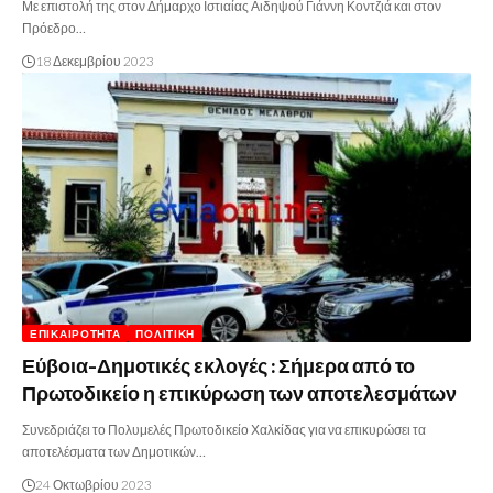
Με επιστολή της στον Δήμαρχο Ιστιαίας Αιδηψού Γιάννη Κοντζιά και στον
Πρόεδρο…
18 Δεκεμβρίου 2023
ΕΠΙΚΑΙΡΌΤΗΤΑ
ΠΟΛΙΤΙΚΉ
Εύβοια-Δημοτικές εκλογές : Σήμερα από το
Πρωτοδικείο η επικύρωση των αποτελεσμάτων
Συνεδριάζει το Πολυμελές Πρωτοδικείο Χαλκίδας για να επικυρώσει τα
αποτελέσματα των Δημοτικών…
24 Οκτωβρίου 2023