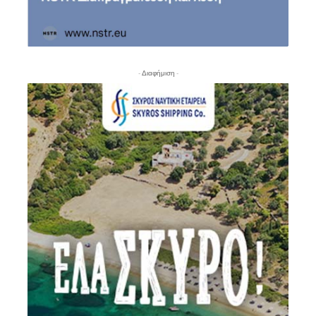
- Διαφήμιση -