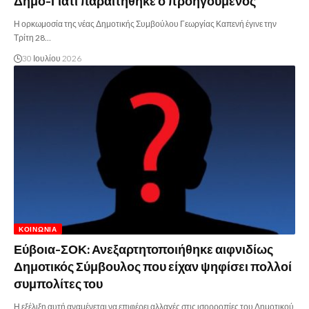
Δήμο-Γιατί παραιτήθηκε ο προηγούμενος
Η ορκωμοσία της νέας Δημοτικής Συμβούλου Γεωργίας Καπενή έγινε την
Τρίτη 28…
30 Ιουλίου 2026
ΚΟΙΝΩΝΊΑ
Εύβοια-ΣΟΚ: Ανεξαρτητοποιήθηκε αιφνιδίως
Δημοτικός Σύμβουλος που είχαν ψηφίσει πολλοί
συμπολίτες του
Η εξέλιξη αυτή αναμένεται να επιφέρει αλλαγές στις ισορροπίες του Δημοτικού