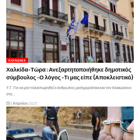
ΚΟΙΝΩΝΊΑ
Χαλκίδα-Τώρα : Ανεξαρτητοποιήθηκε δημοτικός
σύμβουλος -Ο λόγος -Τι μας είπε (Αποκλειστικό)
Υ.Γ. Για να μην ταλαιπωρηθεί ο άνθρωπος μεσημεριάτικα και τον πλακώσουν
στα…
1 Απριλίου 2025