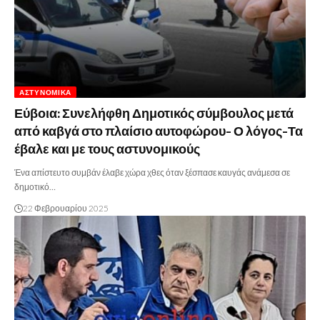
ΑΣΤΥΝΟΜΙΚΆ
Εύβοια: Συνελήφθη Δημοτικός σύμβουλος μετά
από καβγά στο πλαίσιο αυτοφώρου- Ο λόγος-Τα
έβαλε και με τους αστυνομικούς
Ένα απίστευτο συμβάν έλαβε χώρα χθες όταν ξέσπασε καυγάς ανάμεσα σε
δημοτικό…
22 Φεβρουαρίου 2025