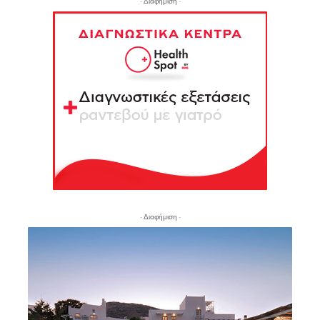
- Διαφήμιση -
- Διαφήμιση -