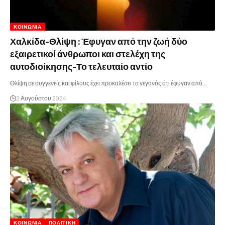
ΚΟΙΝΩΝΊΑ
Χαλκίδα-Θλίψη : Έφυγαν από την ζωή δύο
εξαιρετικοί άνθρωποι και στελέχη της
αυτοδιοίκησης-Το τελευταίο αντίο
Θλίψη σε συγγενείς και φίλους έχει προκαλέσει το γεγονός ότι έφυγαν από…
2 Αυγούστου 2024
ΚΟΙΝΩΝΊΑ
ΠΟΛΙΤΙΚΉ