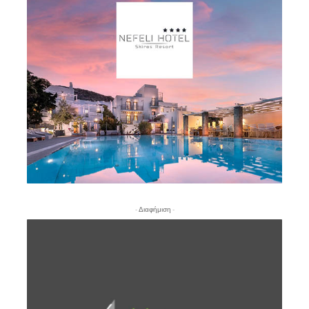
- Διαφήμιση -