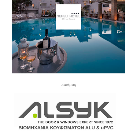
- Διαφήμιση -