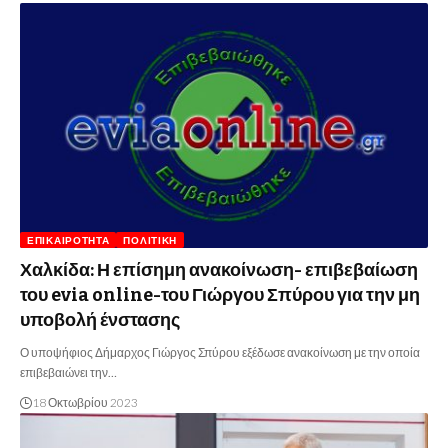
ΕΠΙΚΑΙΡΌΤΗΤΑ
ΠΟΛΙΤΙΚΉ
Χαλκίδα: Η επίσημη ανακοίνωση- επιβεβαίωση
του evia online-του Γιώργου Σπύρου για την μη
υποβολή ένστασης
Ο υποψήφιος Δήμαρχος Γιώργος Σπύρου εξέδωσε ανακοίνωση με την οποία
επιβεβαιώνει την…
18 Οκτωβρίου 2023