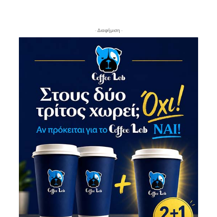
- Διαφήμιση -