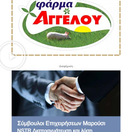
- Διαφήμιση -