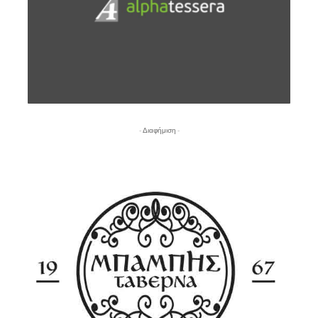
- Διαφήμιση -