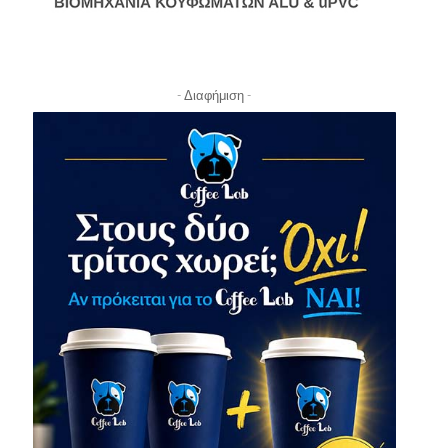
- Διαφήμιση -