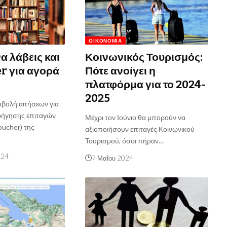
ΟΙΚΟΝΟΜΊΑ
α λάβεις και
Κοινωνικός Τουρισμός:
r για αγορά
Πότε ανοίγει η
πλατφόρμα για το 2024-
2025
οβολή αιτήσεων για
ρήγησης επιταγών
Μέχρι τον Ιούνιο θα μπορούν να
oucher) της
αξιοποιήσουν επιταγές Κοινωνικού
Τουρισμού, όσοι πήραν…
024
7 Μαΐου 2024