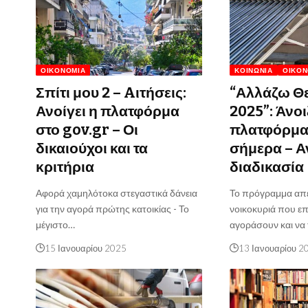
ΟΙΚΟΝΟΜΊΑ
ΚΟΙΝΩΝΊΑ
ΟΙΚΟΝ
Σπίτι μου 2 – Aιτήσεις:
“Αλλάζω Θ
Ανοίγει η πλατφόρμα
2025”: Άνοι
στο gov.gr – Οι
πλατφόρμα 
δικαιούχοι και τα
σήμερα – Α
κριτήρια
διαδικασία
Αφορά χαμηλότοκα στεγαστικά δάνεια
Το πρόγραμμα απε
για την αγορά πρώτης κατοικίας - Το
νοικοκυριά που ε
μέγιστο…
αγοράσουν και ν
15 Ιανουαρίου 2025
13 Ιανουαρίου 2