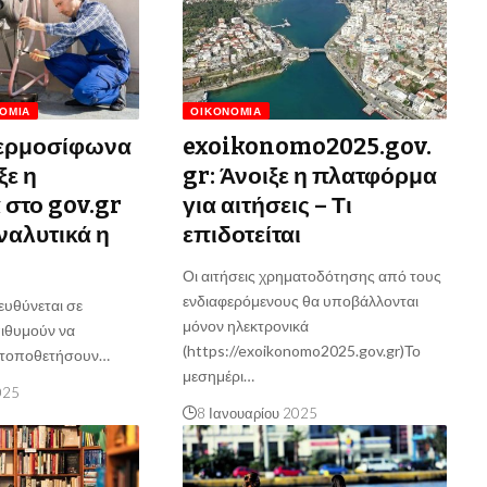
ΟΜΊΑ
ΟΙΚΟΝΟΜΊΑ
ερμοσίφωνα
exoikonomo2025.gov.
ξε η
gr: Άνοιξε η πλατφόρμα
στο gov.gr
για αιτήσεις – Τι
ναλυτικά η
επιδοτείται
Οι αιτήσεις χρηματοδότησης από τους
ενδιαφερόμενους θα υποβάλλονται
υθύνεται σε
μόνον ηλεκτρονικά
πιθυμούν να
(https://exoikonomo2025.gov.gr)Το
α τοποθετήσουν…
μεσημέρι…
025
8 Ιανουαρίου 2025