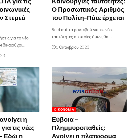
ΣΠΑ για τις
Καινούργιες ταυτότητες:
οινωνικές
Ο Προσωπικός Αριθμός
ν Στερεά
του Πολίτη-Πότε έρχεται
Sold out τα ραντεβού για τις νέες
ταυτότητες οι οποίες όμως θα…
ήσεις για το νέο
οι δικαιούχοι…
1 Οκτωβρίου 2023
023
ΟΙΚΟΝΟΜΊΑ
ανοίγει η
Εύβοια –
ια τις νέες
Πλημμυροπαθείς:
 – Εδώ η
Ανοίγει η πλατφόρμα