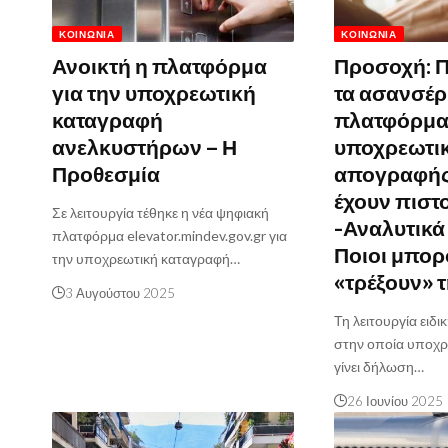
ΚΟΙΝΩΝΊΑ
ΚΟΙΝΩΝΊΑ
Ανοικτή η πλατφόρμα
Προσοχή: Π
για την υποχρεωτική
τα ασανσέρ
καταγραφή
πλατφόρμ
ανελκυστήρων – Η
υποχρεωτι
Προθεσμία
απογραφής
έχουν πιστο
Σε λειτουργία τέθηκε η νέα ψηφιακή
-Αναλυτικά
πλατφόρμα elevator.mindev.gov.gr για
Ποιοι μπορ
την υποχρεωτική καταγραφή…
«τρέξουν» τ
3 Αυγούστου 2025
Τη λειτουργία ειδ
στην οποία υποχρ
γίνει δήλωση…
26 Ιουνίου 2025