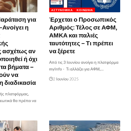
ΑΣΤΥΝΟΜΙΚΆ
ΚΟΙΝΩΝΊΑ
αράταση για
Έρχεται ο Προσωπικός
-Ανοίγει η
Αριθμός: Τέλος σε ΑΦΜ,
α
ΑΜΚΑ και παλιές
κής
ταυτότητες – Τι πρέπει
 ασχέτως αν
να ξέρετε
ποιηθεί ή όχι
Από τις 3 Ιουνίου ανοίγει η πλατφόρμα
 τα βήματα –
myInfo - Τι αλλάζει για ΑΦΜ,…
ούν να
2 Ιουνίου 2025
η διαδικασία
ικής πλατφόρμας,
εωτικά θα πρέπει να