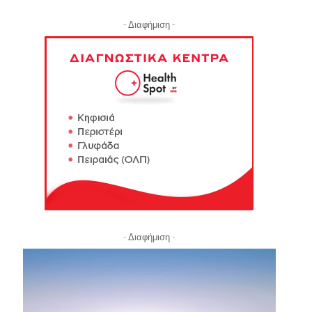
- Διαφήμιση -
- Διαφήμιση -