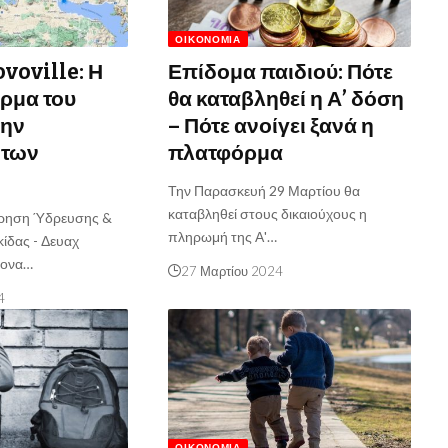
ΟΙΚΟΝΟΜΊΑ
voville: Η
Επίδομα παιδιού: Πότε
ρμα του
θα καταβληθεί η Α’ δόση
την
– Πότε ανοίγει ξανά η
 των
πλατφόρμα
Την Παρασκευή 29 Μαρτίου θα
καταβληθεί στους δικαιούχους η
ίρηση Ύδρευσης &
πληρωμή της Α'…
ίδας - Δευαχ
ρονα…
27 Μαρτίου 2024
4
ΟΙΚΟΝΟΜΊΑ