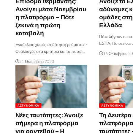
Επίδομα θέρμανσης:
Άνοιξε το Ε
Ανοίγει μέσα Νοεμβρίου
αδύναμες κ
η πλατφόρμα – Πότε
ομάδες στη
ξεκινά η πρώτη
Ελλάδα
καταβολή
Πότε λήγουν οι αιτ
ΕΣΠΑ; Ποιοι είναι 
Εγκύκλιος χωρίς επιδότηση ρεύματος -
Οι αλλαγές στα κριτήρια και τα ποσά…
16 Οκτωβρίου 2
31 Οκτωβρίου 2023
ΑΣΤΥΝΟΜΙΚΆ
ΑΣΤΥΝΟΜΙΚΆ
Νέες ταυτότητες: Άνοιξε
Τη Δευτέρα 
σήμερα η πλατφόρμα
πλατφόρμα γ
για ραντεβού – Η
ταυτότητες