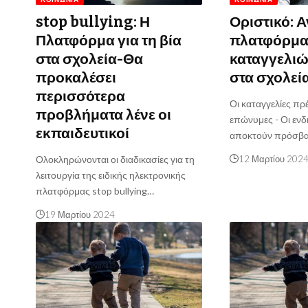
stop bullying: Η
Οριστικό: Α
Πλατφόρμα για τη βία
πλατφόρμ
στα σχολεία-Θα
καταγγελιώ
προκαλέσει
στα σχολεί
περισσότερα
Οι καταγγελίες πρέ
προβλήματα λένε οι
επώνυμες - Οι ενδ
εκπαιδευτικοί
αποκτούν πρόσβ
Ολοκληρώνονται οι διαδικασίες για τη
12 Μαρτίου 202
λειτουργία της ειδικής ηλεκτρονικής
πλατφόρμας stop bullying…
19 Μαρτίου 2024