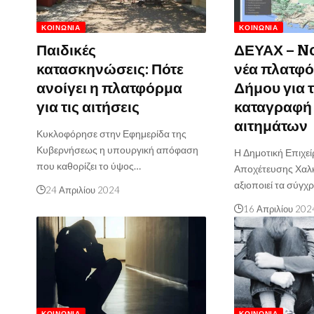
ΚΟΙΝΩΝΊΑ
ΚΟΙΝΩΝΊΑ
Παιδικές
ΔΕΥΑΧ – No
κατασκηνώσεις: Πότε
νέα πλατφό
ανοίγει η πλατφόρμα
Δήμου για 
για τις αιτήσεις
καταγραφή
αιτημάτων
Κυκλοφόρησε στην Εφημερίδα της
Κυβερνήσεως η υπουργική απόφαση
Η Δημοτική Επιχε
που καθορίζει το ύψος…
Αποχέτευσης Χαλκ
αξιοποιεί τα σύγχ
24 Απριλίου 2024
16 Απριλίου 202
ΚΟΙΝΩΝΊΑ
ΚΟΙΝΩΝΊΑ