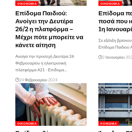
ΟΙΚΟΝΟΜΊΑ
ΟΙΚΟΝΟΜΊΑ
Επίδομα Παιδιού:
Επίδομα πα
Ανοίγει την Δευτέρα
ποσά που 
26/2 η πλατφόρμα –
1η Ιανουαρ
Μέχρι πότε μπορείτε να
Σε εξέλιξη βρίσκοντ
κάνετε αίτηση
Επίδομα Παιδιού 
Ανοίγει την προσεχή Δευτέρα 26
2 Ιανουαρίου 20
Φεβρουαρίου η ηλεκτρονική
πλατφόρμα Α21 - Επίδομα…
24 Φεβρουαρίου 2024
ΟΙΚΟΝΟΜΊΑ
ΚΟΙΝΩΝΊΑ