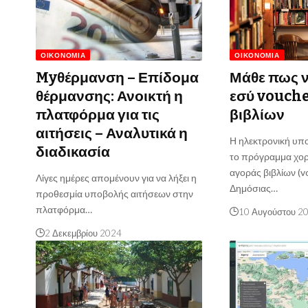
ΟΙΚΟΝΟΜΊΑ
ΟΙΚΟΝΟΜΊΑ
Myθέρμανση – Επίδομα
Μάθε πως ν
θέρμανσης: Ανοικτή η
εσύ vouche
πλατφόρμα για τις
βιβλίων
αιτήσεις – Αναλυτικά η
Η ηλεκτρονική υπ
διαδικασία
το πρόγραμμα χο
αγοράς βιβλίων (v
Λίγες ημέρες απομένουν για να λήξει η
Δημόσιας…
προθεσμία υποβολής αιτήσεων στην
πλατφόρμα…
10 Αυγούστου 2
2 Δεκεμβρίου 2024