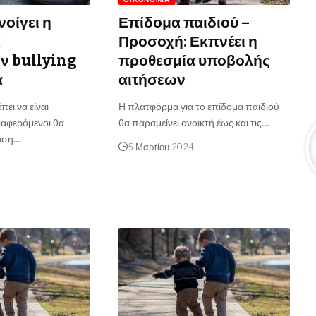
νοίγει η
Επίδομα παιδιού –
α
Προσοχή: Εκπνέει η
ν bullying
προθεσμία υποβολής
α
αιτήσεων
πει να είναι
Η πλατφόρμα για το επίδομα παιδιού
ιαφερόμενοι θα
θα παραμείνει ανοικτή έως και τις…
αση…
5 Μαρτίου 2024
4