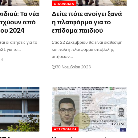
ΟΙΚΟΝΟΜΊΑ
ιδιού: Τα νέα
Δείτε πότε ανοίγει ξανά
ισχύουν από
η πλατφόρμα για το
ίου 2024
επίδομα παιδιού
αι οι αιτήσεις για το
Στις 22 Δεκεμβρίου θα είναι διαθέσιμη
Α21 για το…
και πάλι η πλατφόρμα υποβολής
αιτήσεων…
24
30 Νοεμβρίου 2023
ΑΣΤΥΝΟΜΙΚΆ