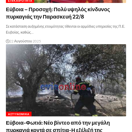
ΕΠΙΚΑΙΡΌΤΗΤΑ
Εύβοια – Προσοχή: Πολύ υψηλός κίνδυνος
πυρκαγιάς την Παρασκευή 22/8
Σε κατάσταση αυξημένης ετοιμότητας τίθενται οι αρμόδιες υπηρεσίες της Π.Ε.
Ευβοίας, καθώς…
22 Αυγούστου 2025
ΑΣΤΥΝΟΜΙΚΆ
Εύβοια-Φωτιά: Νέο βίντεο από την μεγάλη
πυρκαγιά κοντά σε σπίτια-Η εξέλιξή της