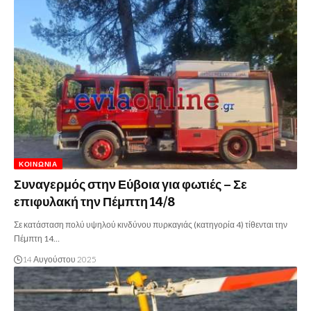
ΚΟΙΝΩΝΊΑ
Συναγερμός στην Εύβοια για φωτιές – Σε
επιφυλακή την Πέμπτη 14/8
Σε κατάσταση πολύ υψηλού κινδύνου πυρκαγιάς (κατηγορία 4) τίθενται την
Πέμπτη 14…
14 Αυγούστου 2025