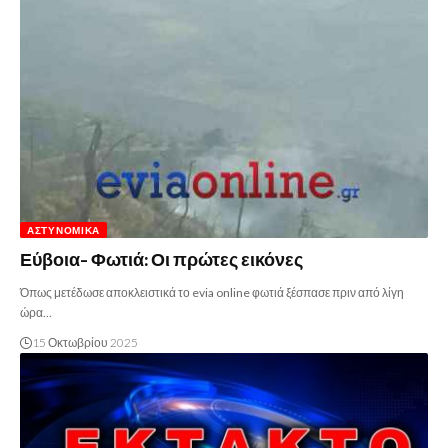
ΑΣΤΥΝΟΜΙΚΆ
Εύβοια- Φωτιά: Οι πρώτες εικόνες
Όπως μετέδωσε αποκλειστικά το evia online φωτιά ξέσπασε πριν από λίγη
ώρα…
15 Οκτωβρίου 2025