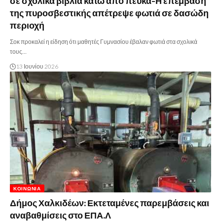
σε σχολικά βιβλία κάτω από πεύκα-Η επέμβαση
της πυροσβεστικής απέτρεψε φωτιά σε δασώδη
περιοχή
Σοκ προκαλεί η είδηση ότι μαθητές Γυμνασίου έβαλαν φωτιά στα σχολικά
τους…
13 Ιουνίου 2026
ΚΟΙΝΩΝΊΑ
Δήμος Χαλκιδέων: Εκτεταμένες παρεμβάσεις και
αναβαθμίσεις στο ΕΠΑ.Λ