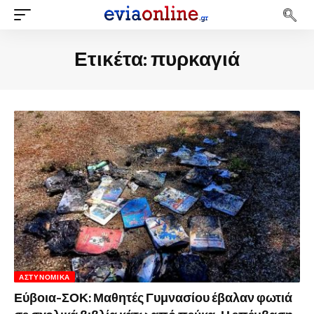
Ετικέτα:
πυρκαγιά
ΑΣΤΥΝΟΜΙΚΆ
Εύβοια-ΣΟΚ: Μαθητές Γυμνασίου έβαλαν φωτιά