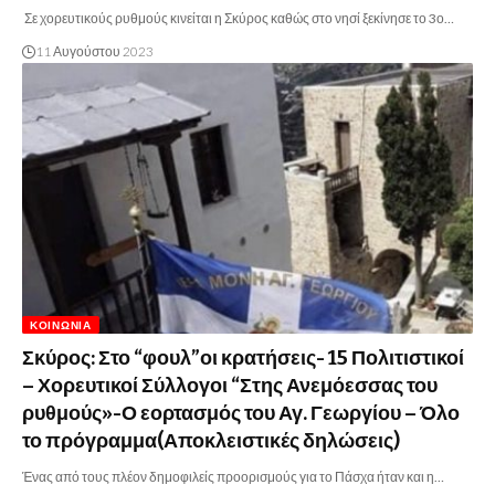
Σε χορευτικούς ρυθμούς κινείται η Σκύρος καθώς στο νησί ξεκίνησε το 3ο…
11 Αυγούστου 2023
ΚΟΙΝΩΝΊΑ
Σκύρος: Στο “φουλ”οι κρατήσεις- 15 Πολιτιστικοί
– Χορευτικοί Σύλλογοι “Στης Ανεμόεσσας του
ρυθμούς»-Ο εορτασμός του Αγ. Γεωργίου – Όλο
το πρόγραμμα(Αποκλειστικές δηλώσεις)
Ένας από τους πλέον δημοφιλείς προορισμούς για το Πάσχα ήταν και η…