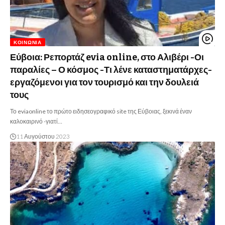
ΚΟΙΝΩΝΊΑ
Εύβοια: Ρεπορτάζ evia online, στο Αλιβέρι -Οι
παραλίες – Ο κόσμος -Τι λένε καταστηματάρχες-
εργαζόμενοι για τον τουρισμό και την δουλειά
τους
Το eviaonline το πρώτο ειδησεογραφικό site της Εύβοιας, ξεκινά έναν
καλοκαιρινό -γιατί…
11 Αυγούστου 2023