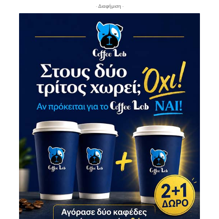
- Διαφήμιση -