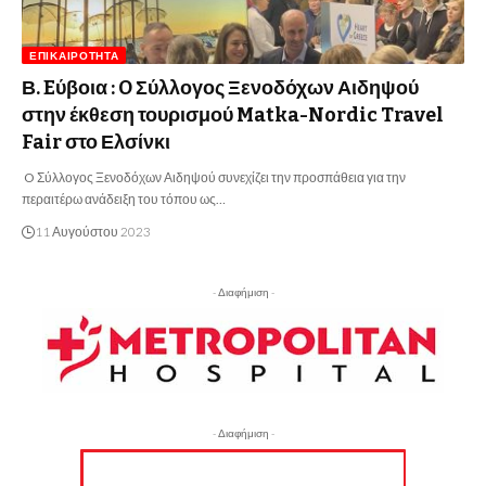
ΕΠΙΚΑΙΡΌΤΗΤΑ
Β. Eύβοια : O Σύλλογος Ξενοδόχων Αιδηψού
στην έκθεση τουρισμού Matka-Nordic Travel
Fair στο Ελσίνκι
O Σύλλογος Ξενοδόχων Αιδηψού συνεχίζει την προσπάθεια για την
περαιτέρω ανάδειξη του τόπου ως…
11 Αυγούστου 2023
- Διαφήμιση -
- Διαφήμιση -