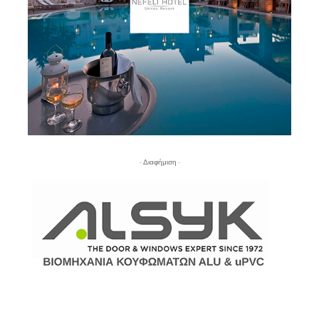
- Διαφήμιση -