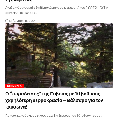
Αναδεικνύοντας κάθε Σαββατοκύριακο στην εκπομπή του ΓΙΩΡΓΟΥ ΑΥΤΙΑ
στον ΣΚΑΙ τις ειδήσεις…
13 Αυγούστου 2023
ΚΟΙΝΩΝΊΑ
Ο “παράδεισος” της Εύβοιας με 10 βαθμούς
χαμηλότερη θερμοκρασία – Βάλσαμο για τον
καύσωνα!
Για τους καινούργιους φίλους μας! Να ξέρουνε πού θά 'ρθουν! 10 με…