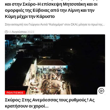
και στην Σκύρο-Η επίσκεψη Μητσοτάκη και οι
ομορφιές της Εύβοιας από την Λίμνη και την
Κύμη μέχρι την Κάρυστο
Στην εκπομπή του Γιώργου Αυτιά "Καλημέρα" στον ΣΚΑΙ, μίλησε το πρωί της…
13 Αυγούστου 2023
ΠΟΛΙΤΙΣΜΌΣ
Σκύρος: Στης Ανεμόεσσας τους ρυθμούς ! Ας
κρατήσουν οι χοροί…