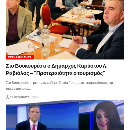
ΕΠΙΚΑΙΡΌΤΗΤΑ
Στο Βουκουρέστι ο Δήμαρχος Καρύστου Λ.
Ραβιόλος – “Προτεραιότητα ο τουρισμός”
Στο Βουκουρέστι, με την πρέσβη κ. Σοφία Γραμματά, εκπροσώπους της
πρεσβείας μας…
11 Αυγούστου 2023