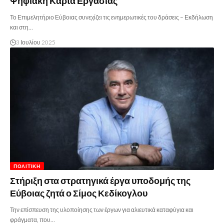
Ψηφιακή Κάρτα Εργασίας
Το Επιμελητήριο Εύβοιας συνεχίζει τις ενημερωτικές του δράσεις – Εκδήλωση
και στη…
3 Ιουλίου 2025
ΠΟΛΙΤΙΚΉ
Στήριξη στα στρατηγικά έργα υποδομής της
Εύβοιας ζητά ο Σίμος Κεδίκογλου
Την επίσπευση της υλοποίησης των έργων για αλιευτικά καταφύγια και
φράγματα, που…