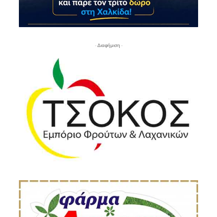
- Διαφήμιση -