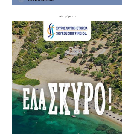
- Διαφήμιση -