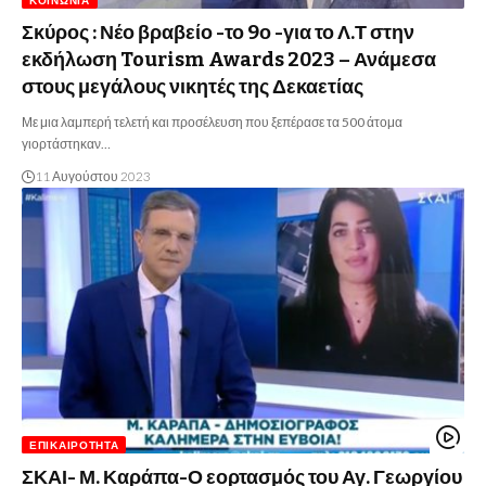
ΚΟΙΝΩΝΊΑ
Σκύρος : Νέο βραβείο -το 9ο -για το Λ.Τ στην
εκδήλωση Tourism Awards 2023 – Ανάμεσα
στους μεγάλους νικητές της Δεκαετίας
Με μια λαμπερή τελετή και προσέλευση που ξεπέρασε τα 500 άτομα
γιορτάστηκαν…
11 Αυγούστου 2023
ΕΠΙΚΑΙΡΌΤΗΤΑ
ΣΚΑΙ- Μ. Καράπα-Ο εορτασμός του Αγ. Γεωργίου