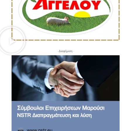
- Διαφήμιση -