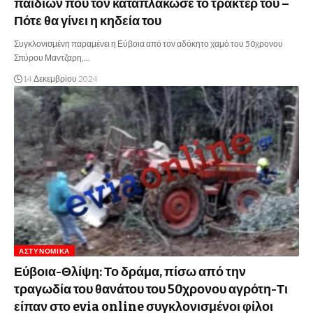
παιδιών που τον καταπλάκωσε το τρακτέρ του –
Πότε θα γίνει η κηδεία του
Συγκλονισμένη παραμένει η Εύβοια από τον αδόκητο χαμό του 50χρονου
Σπύρου Μαντζαρη,…
14 Δεκεμβρίου 2024
ΑΣΤΥΝΟΜΙΚΆ
Εύβοια-Θλίψη: Το δράμα, πίσω από την
τραγωδία του θανάτου του 50χρονου αγρότη-Τι
είπαν στο evia online συγκλονισμένοι φίλοι