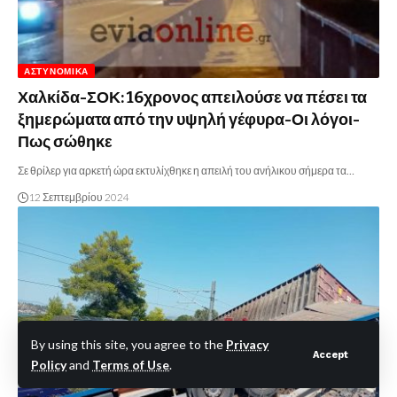
ΑΣΤΥΝΟΜΙΚΆ
Χαλκίδα-ΣΟΚ: 16χρονος απειλούσε να πέσει τα
ξημερώματα από την υψηλή γέφυρα-Οι λόγοι-
Πως σώθηκε
Σε θρίλερ για αρκετή ώρα εκτυλίχθηκε η απειλή του ανήλικου σήμερα τα…
12 Σεπτεμβρίου 2024
By using this site, you agree to the
Privacy
Accept
Policy
and
Terms of Use
.