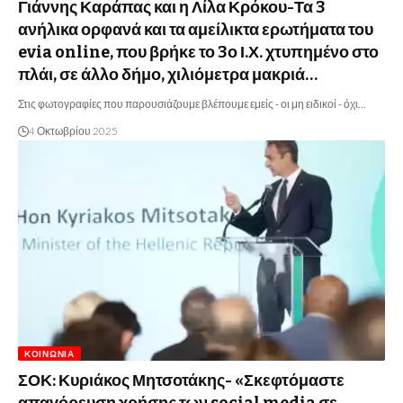
Γιάννης Καράπας και η Λίλα Κρόκου-Τα 3
ανήλικα ορφανά και τα αμείλικτα ερωτήματα του
evia online, που βρήκε το 3ο Ι.Χ. χτυπημένο στο
πλάι, σε άλλο δήμο, χιλιόμετρα μακριά…
Στις φωτογραφίες που παρουσιάζουμε βλέπουμε εμείς - οι μη ειδικοί - όχι…
4 Οκτωβρίου 2025
ΚΟΙΝΩΝΊΑ
ΣΟΚ: Κυριάκος Μητσοτάκης- «Σκεφτόμαστε
απαγόρευση χρήσης των social media σε