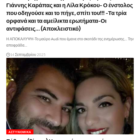
Γιάννης Καράπας και η Λίλα Κρόκου- Ο ένστολος
που οδηγούσε και το πήγε, σπίτι του!!! -Τα τρία
ορφανά και τα αμείλικτα ερωτήματα-Οι
αντιφάσεις… (Αποκλειστικό)
Η ΑΠΟΚΑΛΥΨΗ-Το μαύρο Audi που έμεινε στο σκοτάδι της ενημέρωσης... Την
αποφράδα…
14 Σεπτεμβρίου 2025
ΑΣΤΥΝΟΜΙΚΆ