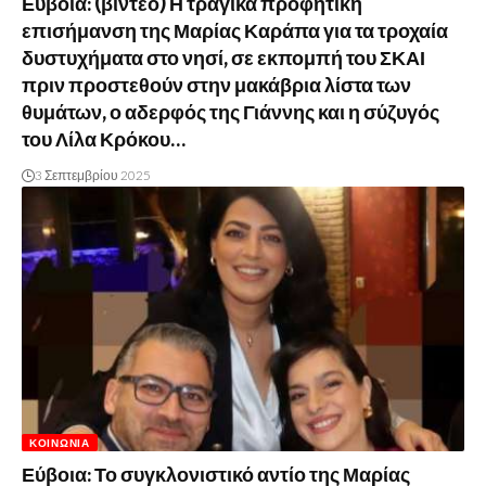
Εύβοια: (βίντεο) Η τραγικά προφητική
επισήμανση της Μαρίας Καράπα για τα τροχαία
δυστυχήματα στο νησί, σε εκπομπή του ΣΚΑΙ
πριν προστεθούν στην μακάβρια λίστα των
θυμάτων, ο αδερφός της Γιάννης και η σύζυγός
του Λίλα Κρόκου…
3 Σεπτεμβρίου 2025
ΚΟΙΝΩΝΊΑ
Εύβοια: Το συγκλονιστικό αντίο της Μαρίας