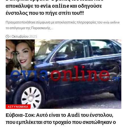
αποκάλυψε το evia online και οδηγούσε
ένστολος που το πήγε σπίτι του!!!
Πραγματοποιήθηκε σύμφωνα με αποκλειστικές πληροφορίες του evia online
το απόγευμα της Παρασκευής…
4 Οκτωβρίου 2025
ΑΣΤΥΝΟΜΙΚΆ
Εύβοια-Σοκ: Αυτό είναι το Audi του ένστολου,
που εμπλέκεται στο τροχαίο που σκοτώθηκαν ο