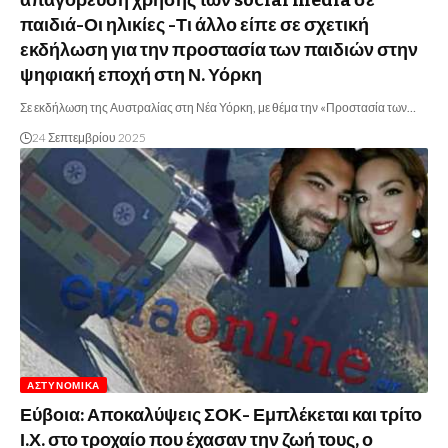
παιδιά-Οι ηλικίες -Τι άλλο είπε σε σχετική
εκδήλωση για την προστασία των παιδιών στην
ψηφιακή εποχή στη Ν. Υόρκη
Σε εκδήλωση της Αυστραλίας στη Νέα Υόρκη, με θέμα την «Προστασία των…
24 Σεπτεμβρίου 2025
ΑΣΤΥΝΟΜΙΚΆ
Εύβοια: Αποκαλύψεις ΣΟΚ- Εμπλέκεται και τρίτο
Ι.Χ. στο τροχαίο που έχασαν την ζωή τους, ο