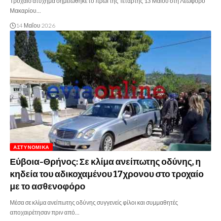
Τροχαίο ατύχημα σημειώθηκε το πρωί της Τετάρτης 13 Μαΐου στη Λεωφόρο
Μακαρίου…
14 Μαΐου 2026
ΑΣΤΥΝΟΜΙΚΆ
Εύβοια-Θρήνος: Σε κλίμα ανείπωτης οδύνης, η
κηδεία του αδικοχαμένου 17χρονου στο τροχαίο
με το ασθενοφόρο
Μέσα σε κλίμα ανείπωτης οδύνης συγγενείς φίλοι και συμμαθητές
αποχαιρέτησαν πριν από…