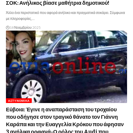
ΣΟΚ: Ανήλικος βίασε μαθήτρια δημοτικού!
Άλλο ένα περιστατικό που αφορά ανήλικο και πραγματικά σοκάρει. Σύμφωνα
με πληροφορίες,…
18 Νοεμβρίου 2025
ΑΣΤΥΝΟΜΙΚΆ
Εύβοια: Έγινε η αναπαράσταση του τροχαίου
που οδήγησε στον τραγικό θάνατο τον Γιάννη
Καράπα και την Ευαγγελία Κρόκου που άφησαν
3 ανήλικα ορφανά-Ο ρόλος του Audi που