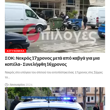
ΑΣΤΥΝΟΜΙΚΆ
ΣΟΚ: Νεκρός 17χρονος μετά από καβγά για μια
κοπέλα- Συνελήφθη 16χρονος
Νεκρός στο υπόγειο του σπιτιού του εντοπίστηκε ένας 17χρονος στις Σέρρες
το…
6 Ιανουαρίου 2026