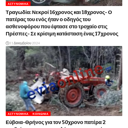
ΑΣΤΥΝΟΜΙΚΆ
Τραγωδία: Νεκροί 16χρονος και 18χρονος- Ο
πατέρας του ενός ήταν ο οδηγός του
ασθενοφόρου που έφτασε στο τροχαίο στις
Πρέσπες- Σε κρίσιμη κατάσταση ένας 17χρονος
31 Δεκεμβρίου 2024
ΑΣΤΥΝΟΜΙΚΆ
ΚΟΙΝΩΝΊΑ
Εύβοια-Θρήνος για τον 50χρονο πατέρα 2