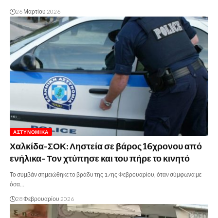
26 Μαρτίου 2026
ΑΣΤΥΝΟΜΙΚΆ
Χαλκίδα-ΣΟΚ: Ληστεία σε βάρος 16χρονου από
ενήλικα- Τον χτύπησε και του πήρε το κινητό
Το συμβάν σημειώθηκε το βράδυ της 17ης Φεβρουαρίου, όταν σύμφωνα με
όσα…
28 Φεβρουαρίου 2026