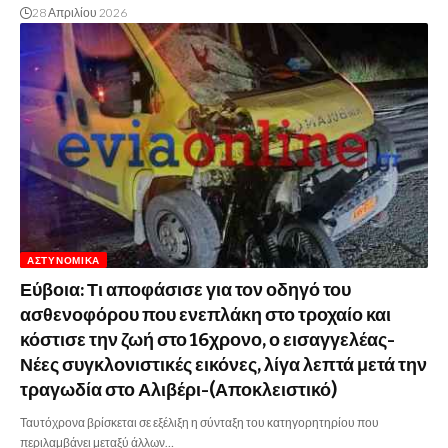
28 Απριλίου 2026
ΑΣΤΥΝΟΜΙΚΆ
Εύβοια: Τι αποφάσισε για τον οδηγό του
ασθενοφόρου που ενεπλάκη στο τροχαίο και
κόστισε την ζωή στο 16χρονο, ο εισαγγελέας-
Νέες συγκλονιστικές εικόνες, λίγα λεπτά μετά την
τραγωδία στο Αλιβέρι-(Αποκλειστικό)
Ταυτόχρονα βρίσκεται σε εξέλιξη η σύνταξη του κατηγορητηρίου που
περιλαμβάνει μεταξύ άλλων…