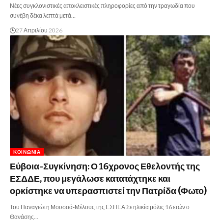
Νέες συγκλονιστικές αποκλειστικές πληροφορίες από την τραγωδία που
συνέβη δέκα λεπτά μετά…
27 Απριλίου 2026
ΚΟΙΝΩΝΊΑ
Εύβοια-Συγκίνηση: Ο 16χρονος Εθελοντής της
ΕΣΔΔΕ, που μεγάλωσε κατατάχτηκε και
ορκίστηκε να υπερασπιστεί την Πατρίδα (Φωτο)
Του Παναγιώτη Μουσσά-Μέλους της ΕΣΗΕΑ Σε ηλικία μόλις 16 ετών ο
Θανάσης…