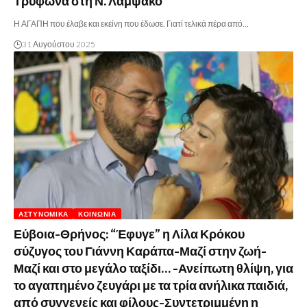
Τρύφωνα στη Ν. Λάμψακο
Η ΑΓΑΠΗ που έλαβε και εκείνη που έδωσε. Γιατί τελικά πέρα από…
31 Αυγούστου 2025
ΑΣΤΥΝΟΜΙΚΆ
ΚΟΙΝΩΝΊΑ
Εύβοια-Θρήνος: “Έφυγε” η Λίλα Κρόκου
σύζυγος του Γιάννη Καράπα-Μαζί στην ζωή-
Μαζί και στο μεγάλο ταξίδι… -Ανείπωτη θλίψη, για
το αγαπημένο ζευγάρι με τα τρία ανήλικα παιδιά,
από συγγενείς και φίλους-Συντετριμμένη η