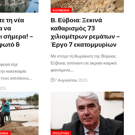
ΚΟΙΝΩΝΊΑ
τε τη νέα
Β. Εύβοια: Ξεκινά
α να
καθαρισμός 73
ι σήμερα! –
χιλιομέτρων ρεμάτων –
(φωτό &
Έργο 7 εκατομμυρίων
Με στόχο τη θωράκιση της Βόρειας
Εύβοιας απέναντι σε ακραία καιρικά
φυρα είχε
φαινόμενα,…
την κακοκαιρία
 τους κατοίκους…
7 Αυγούστου 2025
025
ΟΜΊΑ
ΠΟΛΙΤΙΚΉ