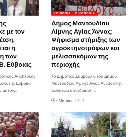
ΚΟΙΝΩΝΊΑ
ΟΙΚΟΝΟΜΊΑ
ης
Δήμος Μαντουδίου
ε με τον
Λίμνης Αγίας Άννας:
έτση.
Ψήφισμα στήριξης των
ται η
αγροκτηνοτρόφων και
η των
μελισσοκόμων της
Β. Εύβοιας
περιοχής
ροτικής Ανάπτυξης
Το Δημοτικό Συμβούλιο του Δήμου
υλευτής Εύβοιας
Μαντουδίου Λίμνης Αγίας Άννας στην
 με τον…
τελευταία συνεδρίαση…
5 Μαρτίου 2024