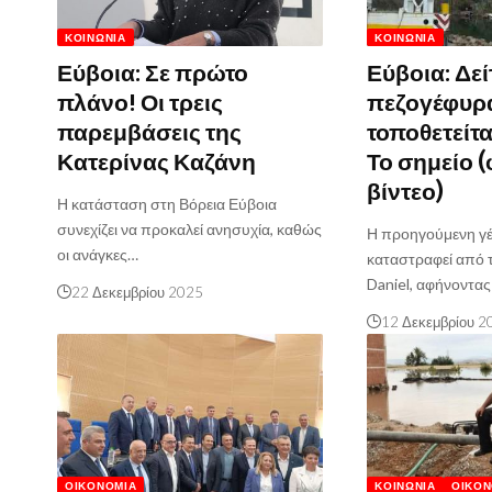
ΚΟΙΝΩΝΊΑ
ΚΟΙΝΩΝΊΑ
Εύβοια: Σε πρώτο
Εύβοια: Δεί
πλάνο! Οι τρεις
πεζογέφυρ
παρεμβάσεις της
τοποθετείτα
Κατερίνας Καζάνη
Το σημείο 
βίντεο)
Η κατάσταση στη Βόρεια Εύβοια
συνεχίζει να προκαλεί ανησυχία, καθώς
Η προηγούμενη γέ
οι ανάγκες…
καταστραφεί από 
Daniel, αφήνοντας
22 Δεκεμβρίου 2025
12 Δεκεμβρίου 2
ΟΙΚΟΝΟΜΊΑ
ΚΟΙΝΩΝΊΑ
ΟΙΚΟΝ