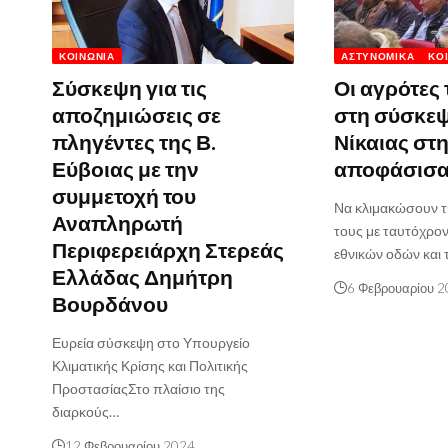
ΚΟΙΝΩΝΊΑ
ΑΣΤΥΝΟΜΙΚΆ
ΚΟ
Σύσκεψη για τις
Οι αγρότες
αποζημιώσεις σε
στη σύσκεψ
πληγέντες της Β.
Νίκαιας στη
Εύβοιας με την
αποφάσισ
συμμετοχή του
Να κλιμακώσουν τι
Αναπληρωτή
τους με ταυτόχρο
Περιφερειάρχη Στερεάς
εθνικών οδών και
Ελλάδας Δημήτρη
6 Φεβρουαρίου 
Βουρδάνου
Ευρεία σύσκεψη στο Υπουργείο
Κλιματικής Κρίσης και Πολιτικής
ΠροστασίαςΣτο πλαίσιο της
διαρκούς…
12 Φεβρουαρίου 2024