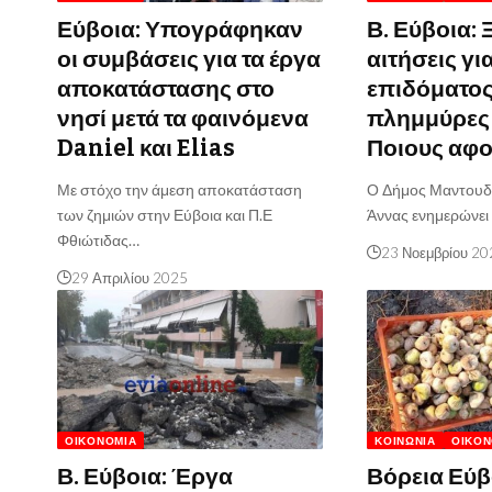
Εύβοια: Υπογράφηκαν
Β. Εύβοια: 
οι συμβάσεις για τα έργα
αιτήσεις γι
αποκατάστασης στο
επιδόματος
νησί μετά τα φαινόμενα
πλημμύρες 
Daniel και Elias
Ποιους αφ
Με στόχο την άμεση αποκατάσταση
Ο Δήμος Μαντουδίο
των ζημιών στην Εύβοια και Π.Ε
Άννας ενημερώνει 
Φθιώτιδας…
23 Νοεμβρίου 20
29 Απριλίου 2025
ΟΙΚΟΝΟΜΊΑ
ΚΟΙΝΩΝΊΑ
ΟΙΚΟΝ
Β. Εύβοια: Έργα
Βόρεια Εύβ