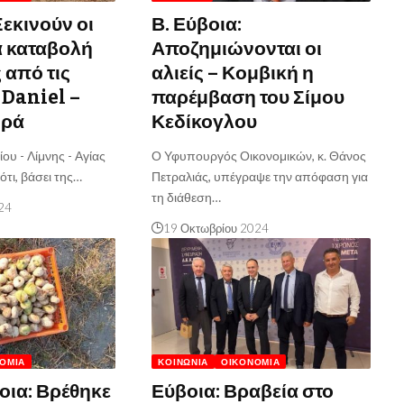
Ξεκινούν οι
Β. Εύβοια:
α καταβολή
Αποζημιώνονται οι
 από τις
αλιείς – Κομβική η
Daniel –
παρέμβαση του Σίμου
ορά
Κεδίκογλου
υ - Λίμνης - Αγίας
Ο Υφυπουργός Οικονομικών, κ. Θάνος
ότι, βάσει της…
Πετραλιάς, υπέγραψε την απόφαση για
τη διάθεση…
24
19 Οκτωβρίου 2024
ΟΜΊΑ
ΚΟΙΝΩΝΊΑ
ΟΙΚΟΝΟΜΊΑ
οια: Βρέθηκε
Εύβοια: Βραβεία στο