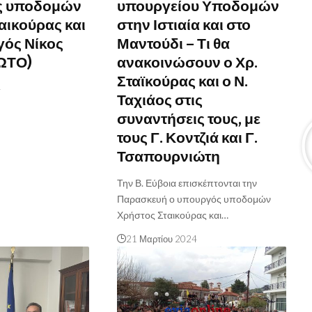
ς υποδομών
υπουργείου Υποδομών
αικούρας και
στην Ιστιαία και στο
γός Νίκος
Μαντούδι – Τι θα
ΦΩΤΟ)
ανακοινώσουν ο Χρ.
Σταϊκούρας και ο Ν.
4
Ταχιάος στις
συναντήσεις τους, με
τους Γ. Κοντζιά και Γ.
Τσαπουρνιώτη
Την Β. Εύβοια επισκέπτονται την
Παρασκευή ο υπουργός υποδομών
Χρήστος Σταικούρας και…
21 Μαρτίου 2024