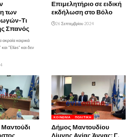
ν
Επιμελητήριο σε ειδική
η των
εκδήλωση στο Βόλο
γωγών-Τι
26 Σεπτεμβρίου 2024
ης Σπανός
 ακραία καιρικά
και “Elias” και δεν
24
ΚΟΙΝΩΝΊΑ
ΠΟΛΙΤΙΚΉ
ο Μαντούδι
Δήμος Μαντουδίου
ήστος
Λίμνης Αγίας Άννας: Γ.