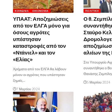
ΚΟΙΝΩΝΊΑ
ΟΙΚΟΝΟΜΊΑ
ΠΟΛΙΤΙΚΉ
ΥΠΑΑΤ: Αποζημιώσεις
Ο θ. Ζεμπίλ
από τον ΕΛΓΑ μόνο για
συναντήθηκ
όσους αγρότες
Σταύρο Κελ
υπέστησαν
Δρομολογεί
καταστροφές από τον
αποζημίωσ
«Ντάνιελ» και τον
αλιέων της 
«Ελίας»
Στο Υπουργείο Αγ
συναντήθηκε ο Βο
Χρήματα από τον ΕΛΓΑ θα λάβουν
Θανάσης Ζεμπίλης
μόνον οι αγρότες που υπέστησαν
ζημιές…
5 Μαρτίου 2024
7 Μαρτίου 2024