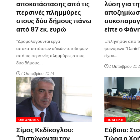
αποκατάστασης από τις
λύση για τη
περσινές πλημμύρες
αποζημίωσ
στους δύο δήμους πάνω
συκοπαρα
από 87 εκ. ευρώ
είπε ο Φάν
"Δρομολογούνται έργα
Επλήγησαν από τα
αποκαταστάσεων οδικών υποδομών
φαινόμενα “Daniel” 
από τις περσινές πλημμύρες στους
είχαν…
δύο δήμους…
2 Οκτωβρίου 20
7 Οκτωβρίου 2024
ΟΙΚΟΝΟΜΊΑ
ΠΟΛΙΤΙΚΉ
Σίμος Κεδίκογλου:
Εύβοια: Στ
“Πιστώνονται την
Τώρα ο Χρ