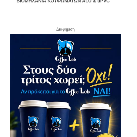
- Διαφήμιση -