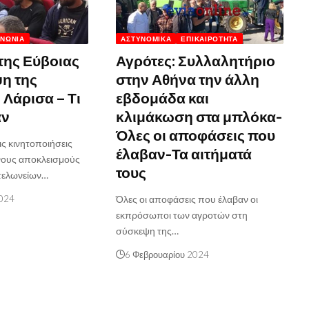
ΙΝΩΝΊΑ
ΑΣΤΥΝΟΜΙΚΆ
ΕΠΙΚΑΙΡΌΤΗΤΑ
 της Εύβοιας
Αγρότες: Συλλαλητήριο
η της
στην Αθήνα την άλλη
 Λάρισα – Τι
εβδομάδα και
αν
κλιμάκωση στα μπλόκα-
Όλες οι αποφάσεις που
ς κινητοποιήσεις
έλαβαν-Τα αιτήματά
νους αποκλεισμούς
τους
 τελωνείων…
2024
Όλες οι αποφάσεις που έλαβαν οι
εκπρόσωποι των αγροτών στη
σύσκεψη της…
6 Φεβρουαρίου 2024