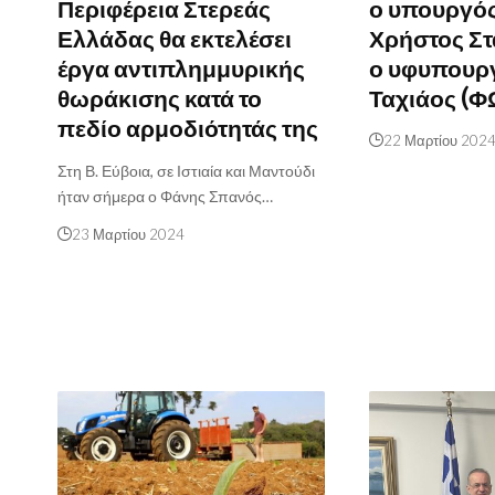
Περιφέρεια Στερεάς
ο υπουργό
Ελλάδας θα εκτελέσει
Χρήστος Στ
έργα αντιπλημμυρικής
ο υφυπουρ
θωράκισης κατά το
Ταχιάος (
πεδίο αρμοδιότητάς της
22 Μαρτίου 202
Στη Β. Εύβοια, σε Ιστιαία και Μαντούδι
ήταν σήμερα ο Φάνης Σπανός…
23 Μαρτίου 2024