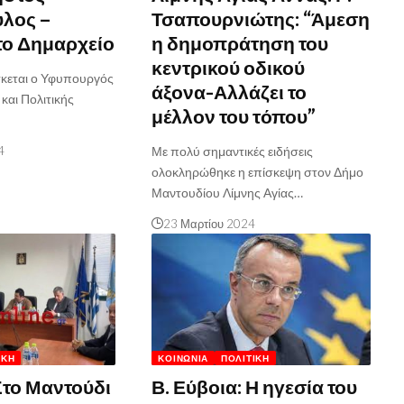
λος –
Τσαπουρνιώτης: “Άμεση
το Δημαρχείο
η δημοπράτηση του
κεντρικού οδικού
σκεται ο Υφυπουργός
άξονα-Αλλάζει το
 και Πολιτικής
μέλλον του τόπου”
4
Με πολύ σημαντικές ειδήσεις
ολοκληρώθηκε η επίσκεψη στον Δήμο
Μαντουδίου Λίμνης Αγίας…
23 Μαρτίου 2024
ΙΚΉ
ΚΟΙΝΩΝΊΑ
ΠΟΛΙΤΙΚΉ
Στο Μαντούδι
Β. Εύβοια: Η ηγεσία του